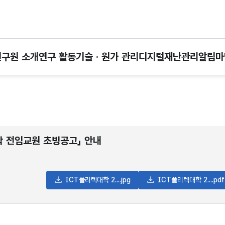
연구원 소개
연구 활동
기술 · 원가 관리
디지털재난관리
알림마
학 전임교원 초빙공고」 안내
ICT폴리텍대학 2....jpg
ICT폴리텍대학 2....pdf