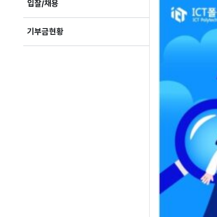
입찰/채용
기부금현황