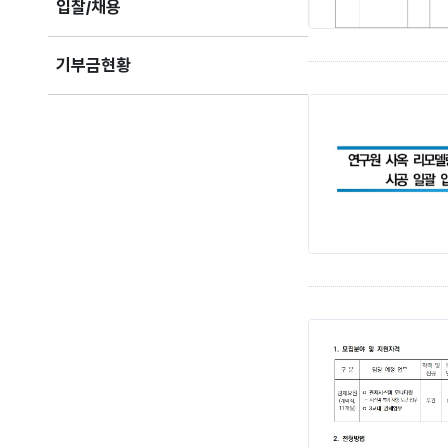
입찰/채용
기부금현황