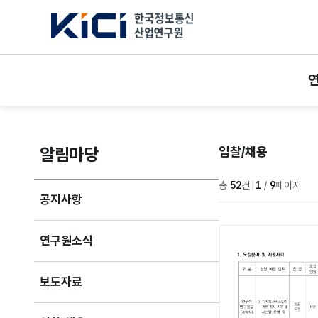
한국정보통신산업연구원
알림마당
입찰/채용
총
52
건
|
1
/
9
페이지
공지사항
연구원소식
보도자료